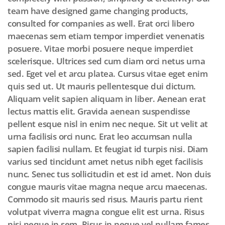
team have designed game changing products,
consulted for companies as well. Erat orci libero
maecenas sem etiam tempor imperdiet venenatis
posuere. Vitae morbi posuere neque imperdiet
scelerisque. Ultrices sed cum diam orci netus urna
sed. Eget vel et arcu platea. Cursus vitae eget enim
quis sed ut. Ut mauris pellentesque dui dictum.
Aliquam velit sapien aliquam in liber. Aenean erat
lectus mattis elit. Gravida aenean suspendisse
pellent esque nisl in enim nec neque. Sit ut velit at
urna facilisis orci nunc. Erat leo accumsan nulla
sapien facilisi nullam. Et feugiat id turpis nisi. Diam
varius sed tincidunt amet netus nibh eget facilisis
nunc. Senec tus sollicitudin et est id amet. Non duis
congue mauris vitae magna neque arcu maecenas.
Commodo sit mauris sed risus. Mauris partu rient
volutpat viverra magna congue elit est urna. Risus
nisi neque in sem. Risus in neque vel nullam fames.