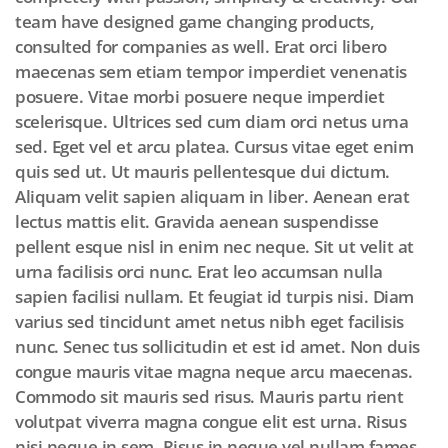
team have designed game changing products,
consulted for companies as well. Erat orci libero
maecenas sem etiam tempor imperdiet venenatis
posuere. Vitae morbi posuere neque imperdiet
scelerisque. Ultrices sed cum diam orci netus urna
sed. Eget vel et arcu platea. Cursus vitae eget enim
quis sed ut. Ut mauris pellentesque dui dictum.
Aliquam velit sapien aliquam in liber. Aenean erat
lectus mattis elit. Gravida aenean suspendisse
pellent esque nisl in enim nec neque. Sit ut velit at
urna facilisis orci nunc. Erat leo accumsan nulla
sapien facilisi nullam. Et feugiat id turpis nisi. Diam
varius sed tincidunt amet netus nibh eget facilisis
nunc. Senec tus sollicitudin et est id amet. Non duis
congue mauris vitae magna neque arcu maecenas.
Commodo sit mauris sed risus. Mauris partu rient
volutpat viverra magna congue elit est urna. Risus
nisi neque in sem. Risus in neque vel nullam fames.